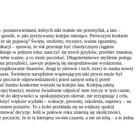
postanowieniami, których nikt realnie nie przemyślał, a lato –
sposób, w jaki przeżywamy kolejne miesiące. Pierwszym krokiem
 że się pojawią? Święta, urodziny, rocznice, ważne egzaminy,
kacji – sprawia, że rok przestaje być chaotycznym ciągiem
ystkiego w jednym roku: nauczyć się trzech języków, przebiec maraton,
 ciebie ważne, a co może poczekać. Długoterminowe myślenie polega
na przyszłości, zawsze pojawią się niespodziewane wydarzenia.
orządkowanie finansów, drugi to zdrowie i ruch, trzeci to nauka nowej
 naraz. Świetnym narzędziem wspierającym taki proces może być
sz poczucie odpowiedzialności przed samym sobą (i przed
ć bardzo konkretne wnioski na kolejne lata. Kolejną zaletą
twojej branży), możesz świadomie odpuścić inne rzeczy w tym czasie,
ót do aktywności w spokojniejszym okresie, nie rezygnując z celu,
łożyć większe wydatki – wakacje, prezenty, szkolenia, naprawy – na
eniem pożarów. To z kolei przekłada się na większy spokój
ejmować decyzje. Jeśli w połowie roku zmienią się okoliczności,
czucie, że to ty kierujesz swoim czasem, a nie on tobą – a to jedna