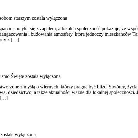
sobom starszym
została wyłączona
rcie spotyka się z zapałem, a lokalna społeczność pokazuje, że wspól
zaangażowania i budowania atmosfery, która jednoczy mieszkańców Tarn
zony z […]
 Pismo Święte
została wyłączona
tworzone z myślą o wiernych, którzy pragną być bliżej Stwórcy, życia r
twa, dziedzictwo, a także aktualności ważne dla lokalnej społeczności.
 […]
została wyłączona