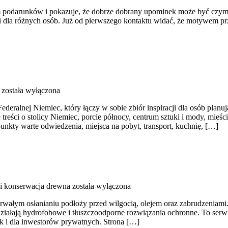
ium podarunków i pokazuje, że dobrze dobrany upominek może być czymś
e i dla różnych osób. Już od pierwszego kontaktu widać, że motywem prze
została wyłączona
deralnej Niemiec, który łączy w sobie zbiór inspiracji dla osób plan
ię treści o stolicy Niemiec, porcie północy, centrum sztuki i mody, m
unkty warte odwiedzenia, miejsca na pobyt, transport, kuchnię, […]
i konserwacja drewna
została wyłączona
a trwałym osłanianiu podłoży przed wilgocią, olejem oraz zabrudzeniami
k działają hydrofobowe i tłuszczoodporne rozwiązania ochronne. To serw
ak i dla inwestorów prywatnych. Strona […]