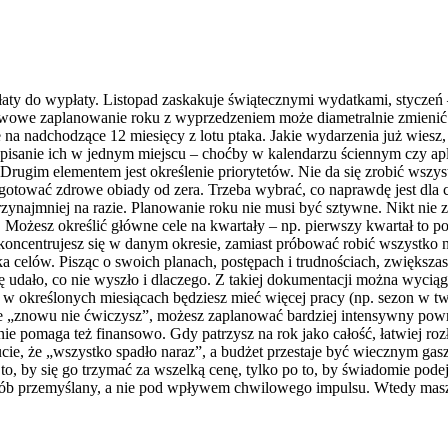
łaty do wypłaty. Listopad zaskakuje świątecznymi wydatkami, styczeń – 
owe zaplanowanie roku z wyprzedzeniem może diametralnie zmienić 
e na nadchodzące 12 miesięcy z lotu ptaka. Jakie wydarzenia już wiesz,
pisanie ich w jednym miejscu – choćby w kalendarzu ściennym czy apli
. Drugim elementem jest określenie priorytetów. Nie da się zrobić wsz
 gotować zdrowe obiady od zera. Trzeba wybrać, co naprawdę jest dla
najmniej na razie. Planowanie roku nie musi być sztywne. Nikt nie z
ę. Możesz określić główne cele na kwartały – np. pierwszy kwartał to p
m koncentrujesz się w danym okresie, zamiast próbować robić wszystko
a celów. Pisząc o swoich planach, postępach i trudnościach, zwiększa
ę udało, co nie wyszło i dlaczego. Z takiej dokumentacji można wyciąga
 że w określonych miesiącach będziesz mieć więcej pracy (np. sezon w 
 że „znowu nie ćwiczysz”, możesz zaplanować bardziej intensywny powr
e pomaga też finansowo. Gdy patrzysz na rok jako całość, łatwiej roz
ie, że „wszystko spadło naraz”, a budżet przestaje być wiecznym gasz
 to, by się go trzymać za wszelką cenę, tylko po to, by świadomie pod
ób przemyślany, a nie pod wpływem chwilowego impulsu. Wtedy masz po