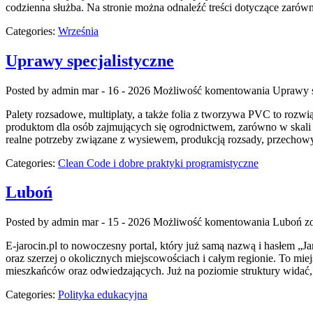
codzienna służba. Na stronie można odnaleźć treści dotyczące zarówno
Categories:
Września
Uprawy specjalistyczne
Posted by admin
mar - 16 - 2026
Możliwość komentowania
Uprawy s
Palety rozsadowe, multiplaty, a także folia z tworzywa PVC to rozw
produktom dla osób zajmujących się ogrodnictwem, zarówno w skali p
realne potrzeby związane z wysiewem, produkcją rozsady, przechow
Categories:
Clean Code i dobre praktyki programistyczne
Luboń
Posted by admin
mar - 15 - 2026
Możliwość komentowania
Luboń
zo
E-jarocin.pl to nowoczesny portal, który już samą nazwą i hasłem „Jar
oraz szerzej o okolicznych miejscowościach i całym regionie. To miej
mieszkańców oraz odwiedzających. Już na poziomie struktury widać,
Categories:
Polityka edukacyjna