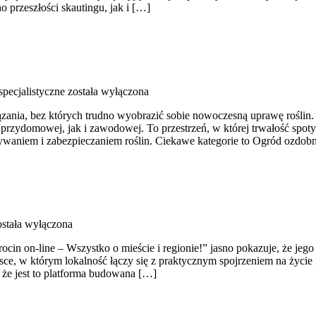
 przeszłości skautingu, jak i […]
pecjalistyczne
została wyłączona
iązania, bez których trudno wyobrazić sobie nowoczesną uprawę rośli
rzydomowej, jak i zawodowej. To przestrzeń, w której trwałość spotyk
ywaniem i zabezpieczaniem roślin. Ciekawe kategorie to Ogród ozdob
stała wyłączona
ocin on-line – Wszystko o mieście i regionie!” jasno pokazuje, że jego
sce, w którym lokalność łączy się z praktycznym spojrzeniem na życie m
 że jest to platforma budowana […]