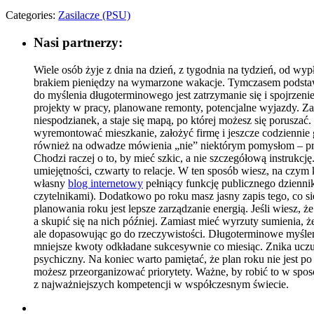
Categories:
Zasilacze (PSU)
Nasi partnerzy:
Wiele osób żyje z dnia na dzień, z tygodnia na tydzień, od wyp
brakiem pieniędzy na wymarzone wakacje. Tymczasem podstaw
do myślenia długoterminowego jest zatrzymanie się i spojrzeni
projekty w pracy, planowane remonty, potencjalne wyjazdy. Za
niespodzianek, a staje się mapą, po której możesz się poruszać
wyremontować mieszkanie, założyć firmę i jeszcze codziennie
również na odwadze mówienia „nie” niektórym pomysłom – przy
Chodzi raczej o to, by mieć szkic, a nie szczegółową instrukcj
umiejętności, czwarty to relacje. W ten sposób wiesz, na czy
własny
blog internetowy
pełniący funkcję publicznego dziennik
czytelnikami). Dodatkowo po roku masz jasny zapis tego, co si
planowania roku jest lepsze zarządzanie energią. Jeśli wiesz,
a skupić się na nich później. Zamiast mieć wyrzuty sumienia,
ale dopasowując go do rzeczywistości. Długoterminowe myśleni
mniejsze kwoty odkładane sukcesywnie co miesiąc. Znika uczuc
psychiczny. Na koniec warto pamiętać, że plan roku nie jest po
możesz przeorganizować priorytety. Ważne, by robić to w spos
z najważniejszych kompetencji w współczesnym świecie.