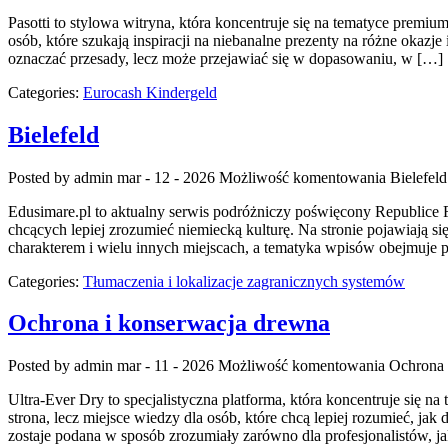
Pasotti to stylowa witryna, która koncentruje się na tematyce prem
osób, które szukają inspiracji na niebanalne prezenty na różne okazj
oznaczać przesady, lecz może przejawiać się w dopasowaniu, w […]
Categories:
Eurocash Kindergeld
Bielefeld
Posted by admin
mar - 12 - 2026
Możliwość komentowania
Bielefeld
Edusimare.pl to aktualny serwis podróżniczy poświęcony Republice Fe
chcących lepiej zrozumieć niemiecką kulturę. Na stronie pojawiają s
charakterem i wielu innych miejscach, a tematyka wpisów obejmuje p
Categories:
Tłumaczenia i lokalizacje zagranicznych systemów
Ochrona i konserwacja drewna
Posted by admin
mar - 11 - 2026
Możliwość komentowania
Ochrona 
Ultra-Ever Dry to specjalistyczna platforma, która koncentruje się n
strona, lecz miejsce wiedzy dla osób, które chcą lepiej rozumieć, ja
zostaje podana w sposób zrozumiały zarówno dla profesjonalistów, j